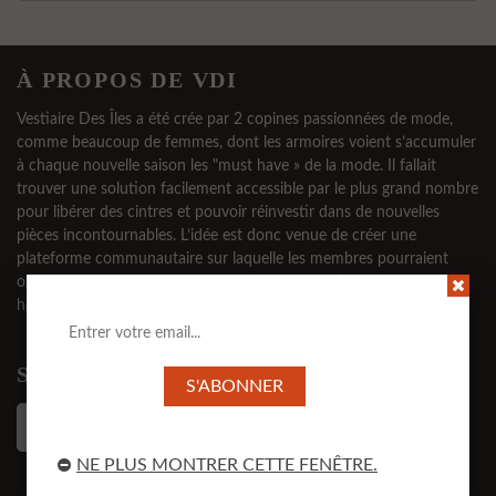
À PROPOS DE VDI
Vestiaire Des Îles a été crée par 2 copines passionnées de mode,
comme beaucoup de femmes, dont les armoires voient s’accumuler
à chaque nouvelle saison les "must have » de la mode. Il fallait
trouver une solution facilement accessible par le plus grand nombre
pour libérer des cintres et pouvoir réinvestir dans de nouvelles
pièces incontournables. L’idée est donc venue de créer une
plateforme communautaire sur laquelle les membres pourraient
ouvrir leurs dressings, acheter et vendre des articles tendance et
haut de gamme, tout en préservant leur anonymat.
SUIVEZ-NOUS
NE PLUS MONTRER CETTE FENÊTRE.