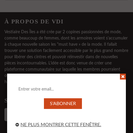
À PROPOS DE VDI
Vestiaire Des Îles a été crée par 2 copines passionnées de mode,
comme beaucoup de femmes, dont les armoires voient s’accumuler
à chaque nouvelle saison les "must have » de la mode. Il fallait
trouver une solution facilement accessible par le plus grand nombre
pour libérer des cintres et pouvoir réinvestir dans de nouvelles
pièces incontournables. L’idée est donc venue de créer une
plateforme communautaire sur laquelle les membres pourraient
ouvrir leurs dressings, acheter et vendre des articles tendance et
haut de gamme, tout en préservant leur anonymat.
SUIVEZ-NOUS
NE PLUS MONTRER CETTE FENÊTRE.